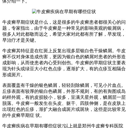
体介绍一下。
牛皮癣早期症状是什么，这是很多的牛皮癣患者都很关心的问
题，专家指出，由于牛皮癣是一种常见的影响美观的银屑病，
很多人对此都敬而远之，希望大家对此都有所了解，早发现，
早治疗才是关键。
牛皮癣其特征是在红斑上反复出现多层银白色干燥鳞屑。牛皮
癣不仅对身体造成伤害，更因为银白色的鳞屑对患者的外形造
成影响，从而使患者内心受到创伤。牛皮癣的早期症状主要表
现为针头或绿豆大小红色点疹，逐渐扩大，有的点疹互相隔合
形成斑片。
表面覆盖有干燥的银色鳞屑，轻轻刮除鳞屑，可见小片血点。
丘疹表面有较厚的银白色磷屑，外形不规则，有的有舆图或岛
屿样外观，有的皮损较小，较多，呈满天星外观，鳞屑层一层
脱落。牛皮癣一般发生在头皮、躯干、四肢伸侧，是在皮肤上
出现红色的丘疹，渐扩大融合成斑片或斑块，这些是比较常见
的牛皮癣早期症 状。
牛皮癣疾病在早期有哪些症状?以上就是郑州牛皮癣专科医院