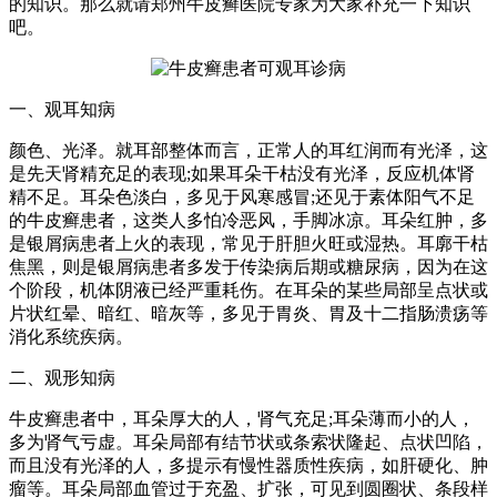
的知识。那么就请郑州牛皮癣医院专家为大家补充一下知识
吧。
一、观耳知病
颜色、光泽。就耳部整体而言，正常人的耳红润而有光泽，这
是先天肾精充足的表现;如果耳朵干枯没有光泽，反应机体肾
精不足。耳朵色淡白，多见于风寒感冒;还见于素体阳气不足
的牛皮癣患者，这类人多怕冷恶风，手脚冰凉。耳朵红肿，多
是银屑病患者上火的表现，常见于肝胆火旺或湿热。耳廓干枯
焦黑，则是银屑病患者多发于传染病后期或糖尿病，因为在这
个阶段，机体阴液已经严重耗伤。在耳朵的某些局部呈点状或
片状红晕、暗红、暗灰等，多见于胃炎、胃及十二指肠溃疡等
消化系统疾病。
二、观形知病
牛皮癣患者中，耳朵厚大的人，肾气充足;耳朵薄而小的人，
多为肾气亏虚。耳朵局部有结节状或条索状隆起、点状凹陷，
而且没有光泽的人，多提示有慢性器质性疾病，如肝硬化、肿
瘤等。耳朵局部血管过于充盈、扩张，可见到圆圈状、条段样