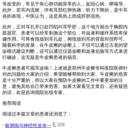
等改变的，常见于有心肺功能异常的人，如冠心病、哮喘等。
此外，若耳内流脓，伴有耳部红肿热痛，听力下降的，是中耳
炎的表现，中医认为，这是风热上扰或肝胆湿热。
此外，正对耳孔开口处凹陷叫耳甲腔，这个地方相当于胸腔内
脏器官。患者可以经常刺激这个部位，对血液和循环系统有保
健作用。可将食指放到耳孔处，拇指放到耳的背面对捏即可。
随着科学的发展，在牛皮癣的诊断上，不但可以通过古老的望
诊模式建议判断，还可以通过仪器诊断和血液化验等方式来进
行确诊，这无疑是牛皮癣患者的福音。
牛皮癣患者可观耳诊病！上述就是郑州牛皮癣专科医院医师针
对此问题给大家的介绍，希望能够帮助到大家。牛皮癣的危害
是十分严重的，所以大家在预防牛皮癣的工作中要更加的注
意，避免其给自己带来危害。如果大家看完文章后，还有疑惑
的话，欢迎咨询我院在线专家。
推荐阅读
阅读过本篇文章的患者还浏览了：
.
银屑病与神经性皮炎一