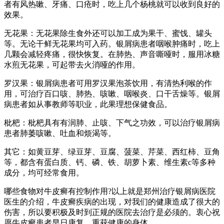
者有风热嗽、牙痛、口疮时，吃上几个杨桃就可以收到良好的
效果。
无花果：无花果除生食外还可以加工成为果干、蜜饯、罐头
等。无论干鲜无花果均可入药。银屑病患者咽喉肿痛时，吃上
几颗会减轻疼痛，很快恢复。在肺热、声音嘶哑时，服用冰糖
水煎无花果，可起带去火消哑的作用。
罗汉果：银屑病患者可用罗汉果泡茶饮用，有清热利喉的作
用，可治疗百口咳、肺热、咳嗽、咽喉炎、口干舌燥等。银屑
病患者如从事教师等职业，此果理想保健食品。
枇杷：枇杷具有有润肺、止咳、下气之功效，可以治疗银屑病
患者肺萎咳嗽、吐血和烦渴等。
其它：如黄豆芽、绿豆芽、豆腐、菠菜、芹菜、西红柿、豆角
等，都含有蛋白质、钙、磷、铁、胡萝卜素、维生素c等多种
成分，均可经常食用。
哪些食物对牛皮癣有控制作用?以上就是郑州治疗银屑病医院
医生的介绍，牛皮癣疾病的出现，对我们的健康造成了很大的
伤害，所以要积极及时到正规的医院去治疗是必须的。衷心祝
愿牛皮癣患者早日康复，重获健康的身体。