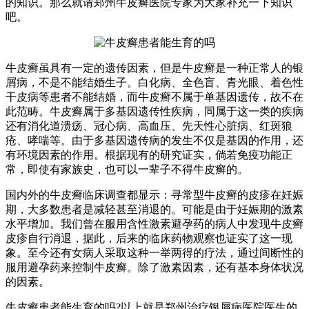
的知识。那么就请郑州牛皮癣医院专家为大家补充一下知识
吧。
牛皮癣虽具有一定的遗传因素，但是牛皮癣是一种正常人的银
屑病，不是不能结婚生子。白化病、全色盲、青光眼、着色性
干皮病等患者不能结婚，而牛皮癣不属于单基因遗传，故不在
此范畴。牛皮癣属于多基因遗传性疾病，同属于这一类的疾病
还有消化道溃疡、冠心病、高血压、先天性心脏病、红斑狼
疮、哮喘等。由于多基因遗传病的发生不仅是基因的作用，还
有环境因素的作用。根据现有的研究证实，倘若免疫功能正
常，即使有家族史，也可以一辈子不得牛皮癣的。
国内外的牛皮癣临床调查都显示：寻常型牛皮癣的皮疹在妊娠
期，大多数患者是减轻甚至消退的。可能是由于妊娠期的激素
水平增加。我们曾在服用含性激素避孕药的病人中发现牛皮癣
皮疹自行消退，据此，后来的临床药物观察也证实了这一现
象。至今还有女病人采取这种一举两得的疗法，通过间断性的
服用避孕药来控制牛皮癣。除了激素因素，还有基本身体状况
的因素。
牛皮癣患者能生育的吗?以上就是郑州治疗银屑病医院医生的