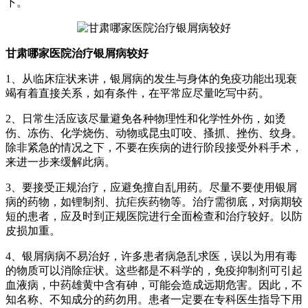
下。
甘肃哪家医院治疗银屑病较好
1、从临床症状来讲，银屑病的发生与身体的免疫功能出现衰
竭有着直接关系，如有条件，在平常应尽量吃写中药。
2、日常生活应该尽量避免各种物理性和化学性外伤，如烫
伤、冻伤、化学烧伤、动物或昆虫叮咬、搔抓、挫伤、纹身。
除非紧急的情况之下，不要在疾病的进行阶段接受外科手术，
来进一步来缓解此病。
3、要接受正规治疗，应避免擅自乱用药。尽量不要使用银屑
病的药物，如锂制剂、抗疟疾药物等。治疗需彻底，对病期较
短的患者，应及时到正规医院进行全面检查和治疗较好。以防
皮损加重。
4、银屑病病不易治好，许多患者病急乱求医，误以为用有毒
的物质可以消除症状。这些都是不科学的，免疫抑制剂可引起
血液病，中药雄黄中含有砷，可能会造成远期危害。因此，不
知名称、不知成分的药勿用。患者一定要在专科医生指导下用