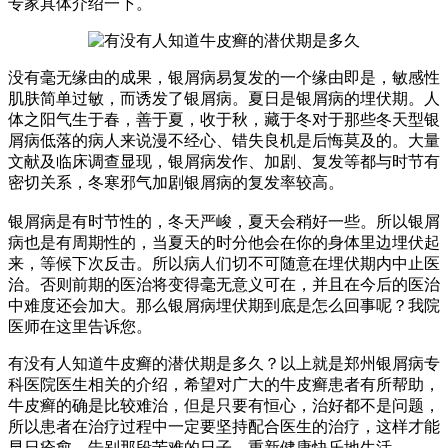
专家具体介绍一下。
没有毫无缘由的成果，银屑病易复发的一个缘由即是，敏感性
肌肤简单过敏，而诱发了银屑病。夏日是银屑病的埋伏期。人
体之阳气生于春，善于夏，收于秋，藏于冬对于那些冬天型银
屑病低落的病人来说漫不经心、错失良机是后悔莫及的。大量
文献及临床调查显现，银屑病发作、加剧、复发等都与时节有
密切关系，冬寒邪气加剧银屑病的复发率较高。
银屑病是有时节性的，冬天严峻，夏天会稍好一些。所以银屑
病也是有周期性的，当夏天的时分他会在你的身体里边埋伏起
来，等候下次反击。所以病人们切不可随意在埋伏期内中止医
治。否则前期的医治将变得毫无意义可在，并且在今后的医治
中难度还会加大。那么银屑病埋伏期到底是怎么回事呢？我院
医师在这里告诉您。
有没有人知道牛皮癣的潜伏期是多久？以上就是郑州银屑病专
科医院医生相关的介绍，希望对广大的牛皮癣患者有所帮助，
牛皮癣的确是比较难治，但是只要有恒心，治好都不是问题，
所以患者在治疗过程中一定要坚持配合医生的治疗，这样才能
早日痊愈，告别那段苦难的日子，重新健康快乐地生活。